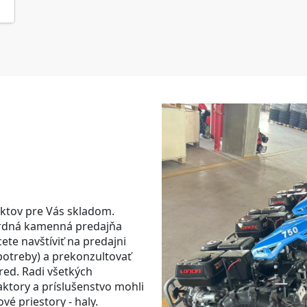
uktov pre Vás skladom.
dardná kamenná predajňa
ete navštíviť na predajni
opotreby)
a prekonzultovať
red. Radi všetkých
aktory a príslušenstvo mohli
vé priestory - haly.