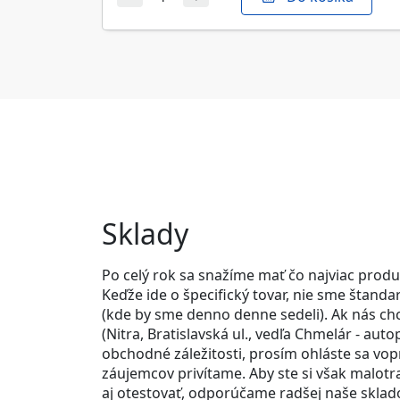
Sklady
Po celý rok sa snažíme mať čo najviac prod
Keďže ide o špecifický tovar, nie sme štan
(kde by sme denno denne sedeli). Ak nás chc
(Nitra, Bratislavská ul., vedľa Chmelár - aut
obchodné záležitosti, prosím ohláste sa vop
záujemcov privítame. Aby ste si však malotr
aj otestovať, odporúčame radšej naše sklado