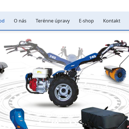
od
O nás
Terénne úpravy
E-shop
Kontakt