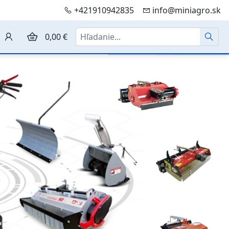
+421910942835
info@miniagro.sk
Hľadať
0,00 €
Další