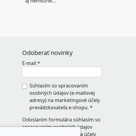
aj nemožné...
Odoberať novinky
E-mail
*
Súhlasím so spracovaním
osobných údajov (e-mailovej
adresy) na marketingové účely
prevádzkovateľa e-shopu.
*
Odoslaním formulára súhlasím so
spracovaním osobných údajov
zadaných do formulára na účely