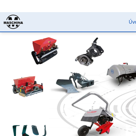
Úv
Předchozí