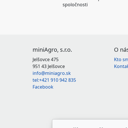
spoločnosti
miniAgro, s.r.o.
O ná
Jelšovce 475
Kto s
951 43 Jelšovce
Konta
info@miniagro.sk
tel:+421 910 942 835
Facebook