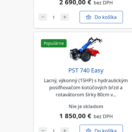
2 690,00 €
bez DPH
Do košíka
Populárne
PST 740 Easy
Lacný, výkonný (15HP) s hydraulickým
posiľňovačom kotúčových bŕzd a
rotavátorom šírky 80cm v…
nie je skladom
1 850,00 €
bez DPH
Do košíka