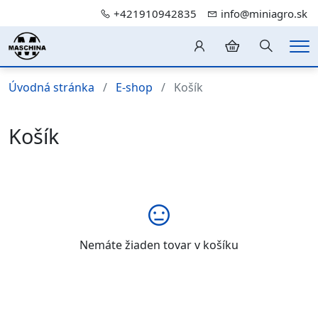
+421910942835
info@miniagro.sk
Hledání
Me
Úvodná stránka
E-shop
Košík
Košík
Nemáte žiaden tovar v košíku