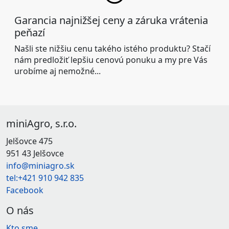
Garancia najnižšej ceny a záruka vrátenia
peňazí
Našli ste nižšiu cenu takého istého produktu? Stačí
nám predložiť lepšiu cenovú ponuku a my pre Vás
urobíme aj nemožné...
miniAgro, s.r.o.
Jelšovce 475
951 43 Jelšovce
info@miniagro.sk
tel:+421 910 942 835
Facebook
O nás
Kto sme