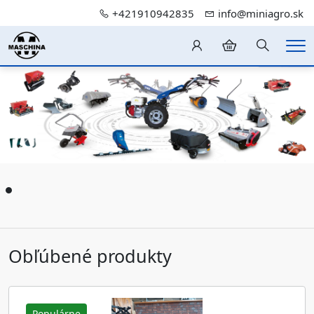
+421910942835
info@miniagro.sk
Hledání
Me
Předchozí
Dalš
Obľúbené produkty
Populárne