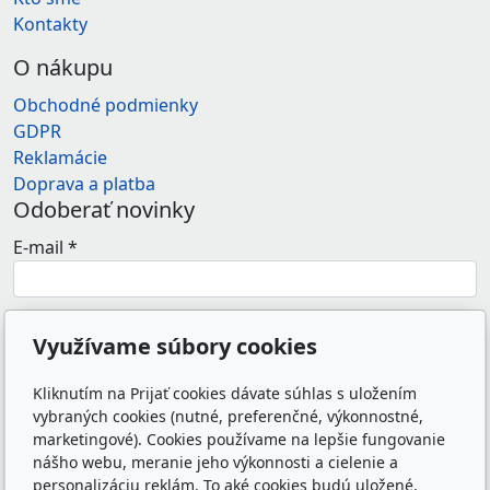
Kontakty
O nákupu
Obchodné podmienky
GDPR
Reklamácie
Doprava a platba
Odoberať novinky
E-mail
*
Súhlasím so spracovaním osobných údajov (e-
Využívame súbory cookies
mailovej adresy) na marketingové účely
prevádzkovateľa e-shopu.
*
Kliknutím na Prijať cookies dávate súhlas s uložením
vybraných cookies (nutné, preferenčné, výkonnostné,
Odoslaním formulára súhlasím so spracovaním
marketingové). Cookies používame na lepšie fungovanie
osobných údajov zadaných do formulára na účely
nášho webu, meranie jeho výkonnosti a cielenie a
reakcie prevádzkovateľa webu na odoslanú správu.
personalizáciu reklám. To aké cookies budú uložené,