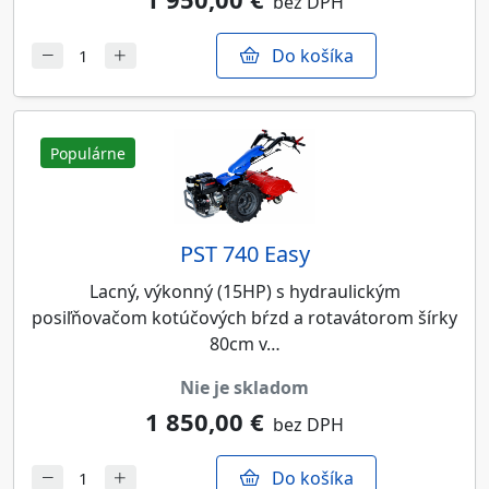
bez DPH
Do košíka
Populárne
PST 740 Easy
Lacný, výkonný (15HP) s hydraulickým
posiľňovačom kotúčových bŕzd a rotavátorom šírky
80cm v…
nie je skladom
1 850,00 €
bez DPH
Do košíka