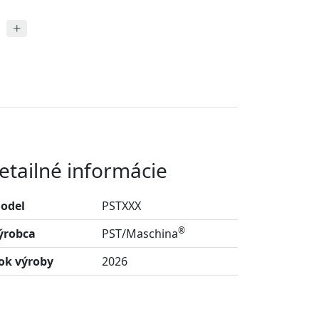
etailné informácie
odel
PSTXXX
®
ýrobca
PST/Maschina
ok výroby
2026