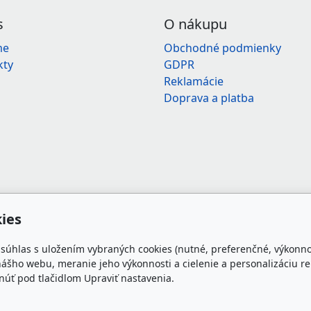
s
O nákupu
me
Obchodné podmienky
kty
GDPR
Reklamácie
Doprava a platba
ies
e súhlas s uložením vybraných cookies (nutné, preferenčné, výkonn
ášho webu, meranie jeho výkonnosti a cielenie a personalizáciu re
úť pod tlačidlom Upraviť nastavenia.