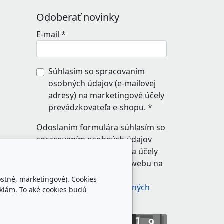
Odoberať novinky
E-mail
*
Súhlasím so spracovaním
osobných údajov (e-mailovej
adresy) na marketingové účely
prevádzkovateľa e-shopu.
*
Odoslaním formulára súhlasím so
spracovaním osobných údajov
zadaných do formulára na účely
reakcie prevádzkovateľa webu na
odoslanú správu.
ostné, marketingové). Cookies
Zásady spracovania osobných
klám. To aké cookies budú
údajov