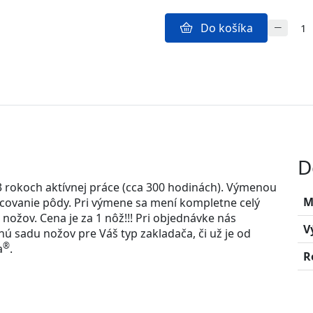
Do košíka
D
 rokoch aktívnej práce (cca 300 hodinách). Výmenou
M
acovanie pôdy. Pri výmene sa mení kompletne celý
 nožov. Cena je za 1 nôž!!! Pri objednávke nás
V
 sadu nožov pre Váš typ zakladača, či už je od
®
a
.
R