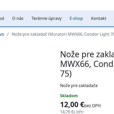
od
O nás
Terénne úpravy
E-shop
Kontakt
tvo
Nože pre zakladač (Muratori MWX66, Condor Light 70
Nože pre zakl
MWX66, Condor
75)
Nože pre zakladače
skladom
12,00 €
bez DPH
14,76 €
s DPH