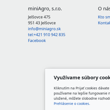
miniAgro, s.r.o.
O ná
Jelšovce 475
Kto s
951 43 Jelšovce
Konta
info@miniagro.sk
tel:+421 910 942 835
Facebook
Využívame súbory cook
Kliknutím na Prijať cookies dávat
používame na lepšie fungovanie n
uložené, môžete slobodne rozhodn
Prehlásenie o cookies.