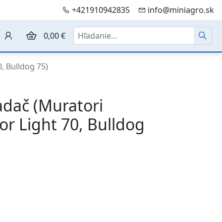
+421910942835
info@miniagro.sk
Hľadať
0,00 €
, Bulldog 75)
adač (Muratori
 Light 70, Bulldog