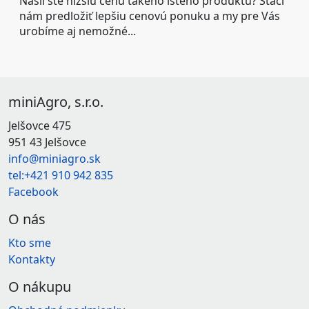
Našli ste nižšiu cenu takého istého produktu? Stačí
nám predložiť lepšiu cenovú ponuku a my pre Vás
urobíme aj nemožné...
miniAgro, s.r.o.
Jelšovce 475
951 43 Jelšovce
info@miniagro.sk
tel:+421 910 942 835
Facebook
O nás
Kto sme
Kontakty
O nákupu