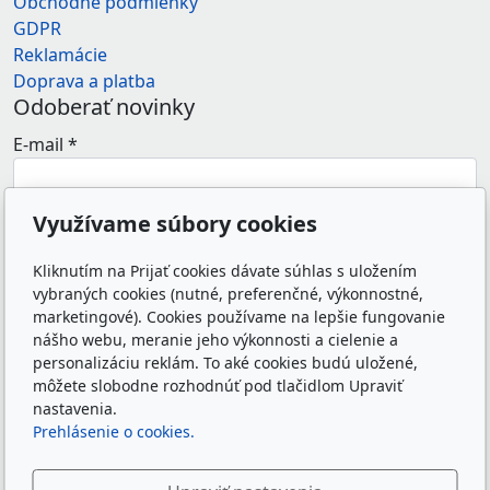
Obchodné podmienky
GDPR
Reklamácie
Doprava a platba
Odoberať novinky
E-mail
*
Využívame súbory cookies
Súhlasím so spracovaním osobných údajov (e-
mailovej adresy) na marketingové účely
Kliknutím na Prijať cookies dávate súhlas s uložením
prevádzkovateľa e-shopu.
*
vybraných cookies (nutné, preferenčné, výkonnostné,
marketingové). Cookies používame na lepšie fungovanie
Odoslaním formulára súhlasím so spracovaním
nášho webu, meranie jeho výkonnosti a cielenie a
osobných údajov zadaných do formulára na účely
personalizáciu reklám. To aké cookies budú uložené,
reakcie prevádzkovateľa webu na odoslanú správu.
môžete slobodne rozhodnúť pod tlačidlom Upraviť
Zásady spracovania osobných údajov
nastavenia.
Prehlásenie o cookies.