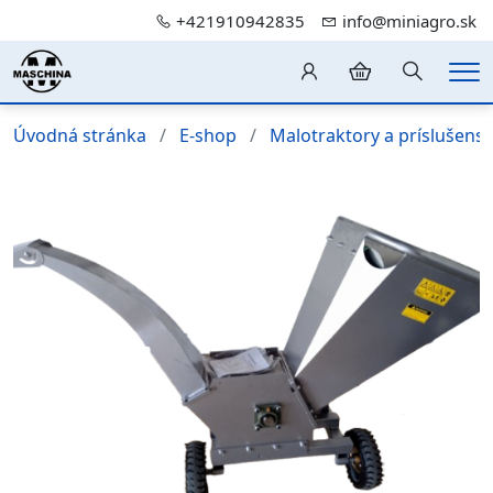
+421910942835
info@miniagro.sk
Hledání
Me
Úvodná stránka
E-shop
Malotraktory a príslušens