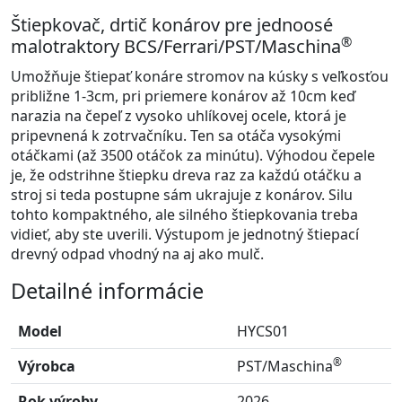
Štiepkovač, drtič konárov pre jednoosé
®
malotraktory BCS/Ferrari/PST/Maschina
Umožňuje štiepať konáre stromov na kúsky s veľkosťou
približne 1-3cm, pri priemere konárov až 10cm keď
narazia na čepeľ z vysoko uhlíkovej ocele, ktorá je
pripevnená k zotrvačníku. Ten sa otáča vysokými
otáčkami (až 3500 otáčok za minútu). Výhodou čepele
je, že odstrihne štiepku dreva raz za každú otáčku a
stroj si teda postupne sám ukrajuje z konárov. Silu
tohto kompaktného, ale silného štiepkovania treba
vidieť, aby ste uverili. Výstupom je jednotný štiepací
drevný odpad vhodný na aj ako mulč.
Detailné informácie
Model
HYCS01
®
Výrobca
PST/Maschina
Rok výroby
2026