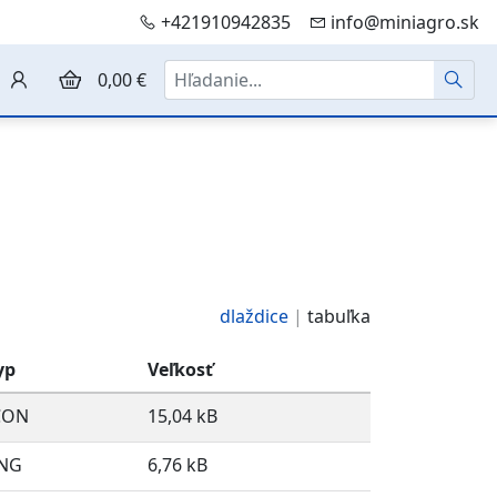
+421910942835
info@miniagro.sk
Hľadať
0,00 €
dlaždice
tabuľka
yp
Veľkosť
CON
15,04 kB
NG
6,76 kB