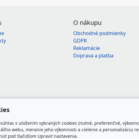
s
O nákupu
me
Obchodné podmienky
kty
GDPR
Reklamácie
Doprava a platba
ies
e súhlas s uložením vybraných cookies (nutné, preferenčné, výkonn
ášho webu, meranie jeho výkonnosti a cielenie a personalizáciu re
úť pod tlačidlom Upraviť nastavenia.