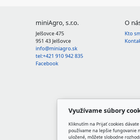
miniAgro, s.r.o.
O ná
Jelšovce 475
Kto s
951 43 Jelšovce
Konta
info@miniagro.sk
tel:+421 910 942 835
Facebook
Využívame súbory cook
Kliknutím na Prijať cookies dávat
používame na lepšie fungovanie n
uložené, môžete slobodne rozhodn